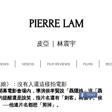
PIERRE LAM
FILM CRITIC - WRITER - INDIE DIRECTOR
皮亞 | 林震宇
VIEWS
VIDEOS
FILM REVIEWS
FILMS
BO
聶隱娘》：沒有人還這樣拍電影
開幕電影會場內，導演侯孝賢說「聶隱娘」這「聶
Share
的提醒還是說笑，指片名還有「刺客」兩個字。侯
。──他連片名都想「剪掉」。