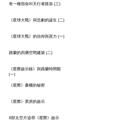
有一種宿命叫天行者路加 (三)
《星球大戰》與悲劇的誕生 (二)
《星球大戰》的信仰與原力 (一)
路蘭的四層空間建築 (二)
《星際啟示錄》與路蘭時間觀
(一)
《星際》書櫃的秘密
《星際》票房的啟示
8部太空片追尋《星際》啟示