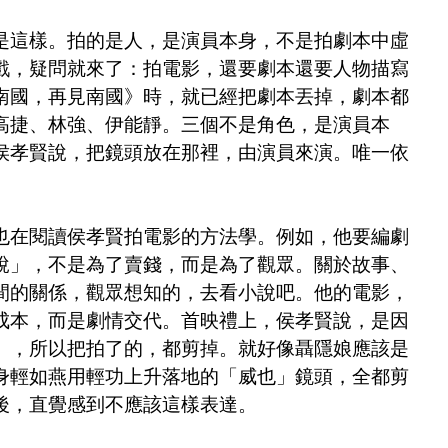
是這樣。拍的是人，是演員本身，不是拍劇本中虛
戲，疑問就來了：拍電影，還要劇本還要人物描寫
南國，再見南國》時，就已經把劇本丟掉，劇本都
高捷、林強、伊能靜。三個不是角色，是演員本
侯孝賢說，把鏡頭放在那裡，由演員來演。唯一依
也在閱讀侯孝賢拍電影的方法學。例如，他要編劇
說」，不是為了賣錢，而是為了觀眾。關於故事、
間的關係，觀眾想知的，去看小說吧。他的電影，
成本，而是劇情交代。首映禮上，侯孝賢說，是因
」，所以把拍了的，都剪掉。就好像聶隱娘應該是
身輕如燕用輕功上升落地的「威也」鏡頭，全都剪
後，直覺感到不應該這樣表達。