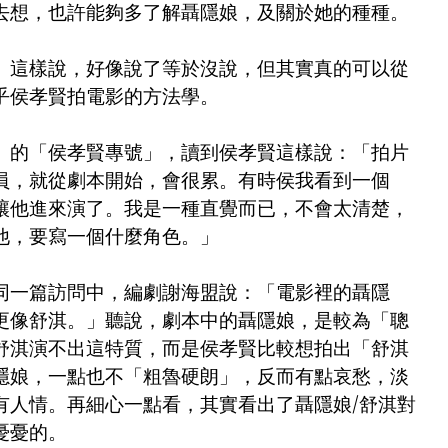
去想，也許能夠多了解聶隱娘，及關於她的種種。
。這樣說，好像說了等於沒說，但其實真的可以從
乎侯孝賢拍電影的方法學。
》的「侯孝賢專號」，讀到侯孝賢這樣說：「拍片
員，就從劇本開始，會很累。有時侯我看到一個
讓他進來演了。我是一種直覺而已，不會太清楚，
他，要寫一個什麼角色。」
同一篇訪問中，編劇謝海盟說：「電影裡的聶隱
更像舒淇。」聽說，劇本中的聶隱娘，是較為「聰
舒淇演不出這特質，而是侯孝賢比較想拍出「舒淇
隱娘，一點也不「粗魯硬朗」，反而有點哀愁，淡
有人情。再細心一點看，其實看出了聶隱娘/舒淇對
憂憂的。