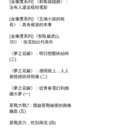
[金像獎系列] 《刺客聶隱娘》：
沒有人還這樣拍電影
[金像獎系列] 《五個小孩的校
長》：真有催淚的本事
[金像獎系列]《智取威虎山
3D》：徐克拍出代表作
《夢之花嫁》：明日戀愛終結時
(三)
《夢之花嫁》：感情路上，人人
都曾經跌得很傷 (二)
《夢之花嫁》：從青春電幻到婚
姻大夢 (一)
星戰大戰7：開啟星戰秘密的兩條
鑰匙 (五)
星戰原力，性別再現 (四)