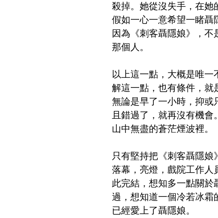
殺掉。她從沒失手，在她
假如一心一意希望一睹聶
因為《刺客聶隱娘》，不
那個人。
以上這一點，大概是唯一
解這一點，也有條件，就
無論是早了一小時，抑或
且錯過了，就再沒有機會
山中無盡的蒼茫煙波裡。
只有堅持把《刺客聶隱娘
落幕，亮燈，戲院工作人
此完結，想知多一點關於
過，想知道一個冷若冰霜
已經愛上了聶隱娘。