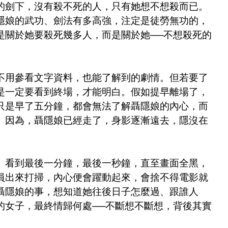
的劍下，沒有殺不死的人，只有她想不想殺而已。
隱娘的武功、劍法有多高強，注定是徒勞無功的，
是關於她要殺死幾多人，而是關於她──不想殺死的
不用參看文字資料，也能了解到的劇情。但若要了
是一定要看到終場，才能明白。假如提早離場了，
只是早了五分鐘，都會無法了解聶隱娘的內心，而
。因為，聶隱娘已經走了，身影逐漸遠去，隱沒在
》看到最後一分鐘，最後一秒鐘，直至畫面全黑，
員出來打掃，內心便會躍動起來，會捨不得電影就
聶隱娘的事，想知道她往後日子怎麼過、跟誰人
的女子，最終情歸何處──不斷想不斷想，背後其實