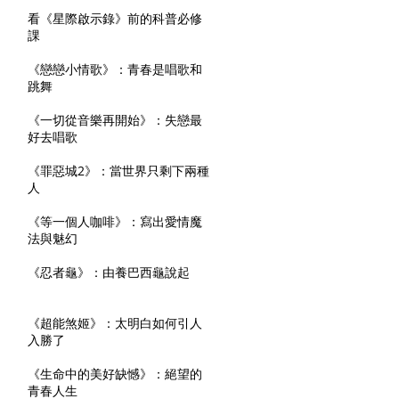
看《星際啟示錄》前的科普必修
課
《戀戀小情歌》：青春是唱歌和
跳舞
《一切從音樂再開始》：失戀最
好去唱歌
《罪惡城2》：當世界只剩下兩種
人
《等一個人咖啡》：寫出愛情魔
法與魅幻
《忍者龜》：由養巴西龜說起
《超能煞姬》：太明白如何引人
入勝了
《生命中的美好缺憾》：絕望的
青春人生