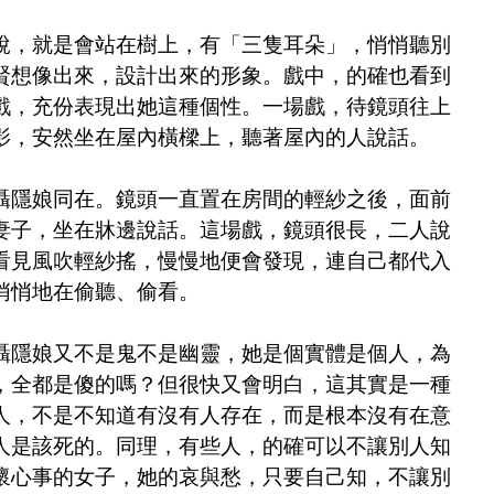
說，就是會站在樹上，有「三隻耳朵」，悄悄聽別
賢想像出來，設計出來的形象。戲中，的確也看到
戲，充份表現出她這種個性。一場戲，待鏡頭往上
影，安然坐在屋內橫樑上，聽著屋內的人說話。
聶隱娘同在。鏡頭一直置在房間的輕紗之後，面前
妻子，坐在牀邊說話。這場戲，鏡頭很長，二人說
看見風吹輕紗搖，慢慢地便會發現，連自己都代入
悄悄地在偷聽、偷看。
聶隱娘又不是鬼不是幽靈，她是個實體是個人，為
，全都是傻的嗎？但很快又會明白，這其實是一種
人，不是不知道有沒有人存在，而是根本沒有在意
人是該死的。同理，有些人，的確可以不讓別人知
懷心事的女子，她的哀與愁，只要自己知，不讓別