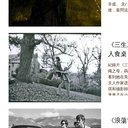
非虛。 文
後，葉問這
《三生
人食桌
紀錄片《三
織之母」聶
看到她在美
文人作家迸
琪和攝影師
著車子在小
《浪蕩