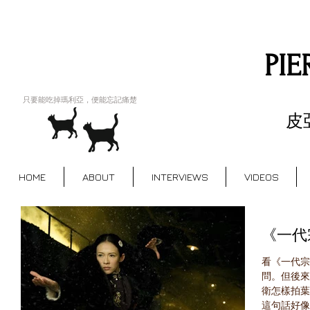
PIE
FILM CRITIC -
只要能吃掉瑪利亞，便能忘記痛楚
皮
HOME
ABOUT
INTERVIEWS
VIDEOS
《一代
看《一代宗
問。但後來
衛怎樣拍葉
這句話好像